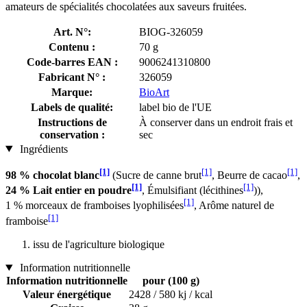
amateurs de spécialités chocolatées aux saveurs fruitées.
Art. N°:
BIOG-326059
Contenu :
70 g
Code-barres EAN :
9006241310800
Fabricant N° :
326059
Marque:
BioArt
Labels de qualité:
label bio de l'UE
Instructions de
À conserver dans un endroit frais et
conservation :
sec
Ingrédients
[1]
[1]
[1]
98 % chocolat blanc
(Sucre de canne brut
, Beurre de cacao
,
[1]
[1]
24 % Lait entier en poudre
, Émulsifiant (lécithines
)),
[1]
1 % morceaux de framboises lyophilisées
, Arôme naturel de
[1]
framboise
issu de l'agriculture biologique
Information nutritionnelle
Information nutritionnelle
pour (100 g)
Valeur énergétique
2428 / 580 kj / kcal