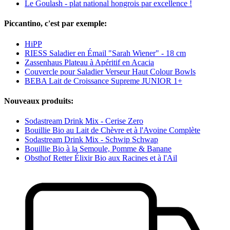
Le Goulash - plat national hongrois par excellence !
Piccantino, c'est par exemple:
HiPP
RIESS Saladier en Émail "Sarah Wiener" - 18 cm
Zassenhaus Plateau à Apéritif en Acacia
Couvercle pour Saladier Verseur Haut Colour Bowls
BEBA Lait de Croissance Supreme JUNIOR 1+
Nouveaux produits:
Sodastream Drink Mix - Cerise Zero
Bouillie Bio au Lait de Chèvre et à l'Avoine Complète
Sodastream Drink Mix - Schwip Schwap
Bouillie Bio à la Semoule, Pomme & Banane
Obsthof Retter Élixir Bio aux Racines et à l'Ail