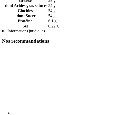
Graisse
38 g
dont Acides gras saturés
24 g
Glucides
54 g
dont Sucre
54 g
Protéine
6,1 g
Sel
0,22 g
Informations juridiques
Nos recommandations