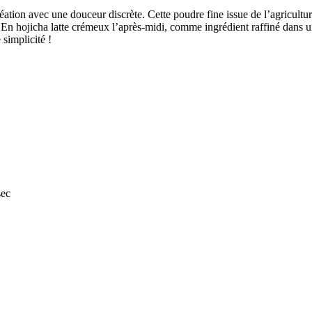
ation avec une douceur discrète. Cette poudre fine issue de l’agriculture
es. En hojicha latte crémeux l’après-midi, comme ingrédient raffiné dan
 simplicité !
sec