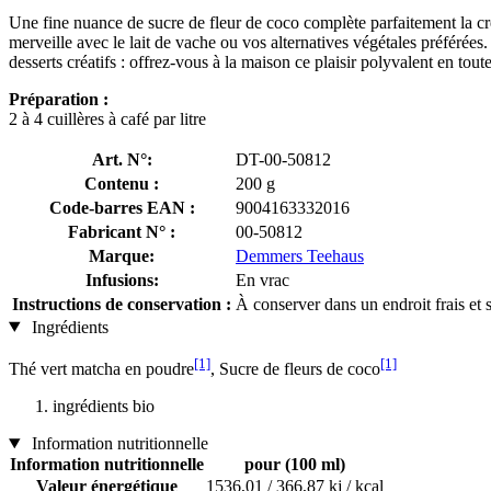
Une fine nuance de sucre de fleur de coco complète parfaitement la cré
merveille avec le lait de vache ou vos alternatives végétales préféré
desserts créatifs : offrez-vous à la maison ce plaisir polyvalent en toute
Préparation :
2 à 4 cuillères à café par litre
Art. N°:
DT-00-50812
Contenu :
200 g
Code-barres EAN :
9004163332016
Fabricant N° :
00-50812
Marque:
Demmers Teehaus
Infusions:
En vrac
Instructions de conservation :
À conserver dans un endroit frais et 
Ingrédients
[1]
[1]
Thé vert matcha en poudre
, Sucre de fleurs de coco
ingrédients bio
Information nutritionnelle
Information nutritionnelle
pour (100 ml)
Valeur énergétique
1536,01 / 366,87 kj / kcal