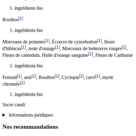
ingrédients bio
[1]
Rooibos
ingrédients bio
[1]
[1]
Morceaux de pommes
, Écorces de cynorhodon
, fleurs
[1]
[1]
[1]
d'hibiscus
, zeste d'orange
, Morceaux de betteraves rouges
,
[1]
Fleurs de calendula, Huile d'orange sanguine
, Fleurs de Carthame
ingrédients bio
[1]
[1]
[1]
[1]
[1]
Fenouil
, anis
, Rooibos
, Cyclopia
, carvi
, myrte
[1]
citronnée
ingrédients bio
Sucre candi
Informations juridiques
Nos recommandations