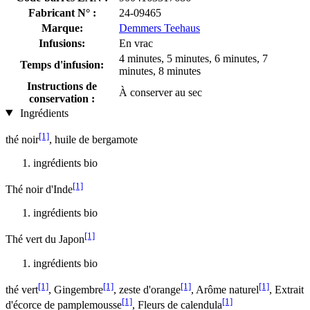
Fabricant N° :
24-09465
Marque:
Demmers Teehaus
Infusions:
En vrac
4 minutes, 5 minutes, 6 minutes, 7
Temps d'infusion:
minutes, 8 minutes
Instructions de
À conserver au sec
conservation :
Ingrédients
[1]
thé noir
, huile de bergamote
ingrédients bio
[1]
Thé noir d'Inde
ingrédients bio
[1]
Thé vert du Japon
ingrédients bio
[1]
[1]
[1]
[1]
thé vert
, Gingembre
, zeste d'orange
, Arôme naturel
, Extrait
[1]
[1]
d'écorce de pamplemousse
, Fleurs de calendula