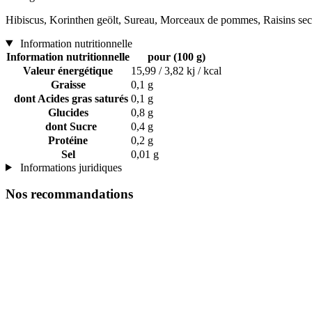
Hibiscus, Korinthen geölt, Sureau, Morceaux de pommes, Raisins secs,
Information nutritionnelle
Information nutritionnelle
pour (100 g)
Valeur énergétique
15,99 / 3,82 kj / kcal
Graisse
0,1 g
dont Acides gras saturés
0,1 g
Glucides
0,8 g
dont Sucre
0,4 g
Protéine
0,2 g
Sel
0,01 g
Informations juridiques
Nos recommandations