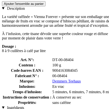
Ajouter l'ensemble au panier
Description
La variété raffinée « Vienna Forever » présente sur son emballage une 
mélange de fruits en vrac se compose d’hibiscus pétillant, de raisins de
harmonieusement arrondie par un arôme fruité et tropical d’exception.
À l’infusion, cette tisane dévoile une superbe couleur rouge et diffus
pur moment de plaisir dans votre verre !
Dosage :
8 à 9 cuillères à café par litre
Art. N°:
DT-00-08404
Contenu :
100 g
Code-barres EAN :
9004163084045
Fabricant N° :
00-08404
Marque:
Demmers Teehaus
Infusions:
En vrac
Temps d'infusion:
5 minutes, 6 minutes, 7 minutes, 8 m
Instructions de conservation :
À conserver au sec
Propriétés:
sans caféine
Ingrédients