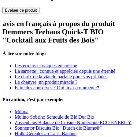
Evaluer ce produit
avis en français à propos du produit
Demmers Teehaus Quick-T BIO
"Cocktail aux Fruits des Bois"
À lire sur notre blog:
Les erreurs classiques en cuisine
La sarriette : connue et appréciée depuis une éternité
Le choix de la viande parfaite pour vos grillades
Le chanvre, un produit miracle ?
Faire des conserves ? Oui, mais comment ?!
Piccantino, c'est par exemple:
Milupa
Mulino Sobrino Semoule de Blé Dur Bio
Zassenhaus Balance de Cuisine Numérique ECO ENERGY
Sonnentor Biscuits Bio "Durch die Blume®"
Holle Céréales au Lait - Banane