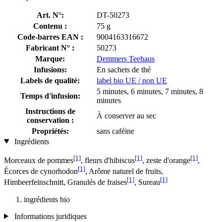
Art. N°:
DT-50273
Contenu :
75 g
Code-barres EAN :
9004163316672
Fabricant N° :
50273
Marque:
Demmers Teehaus
Infusions:
En sachets de thé
Labels de qualité:
label bio UE / non UE
5 minutes, 6 minutes, 7 minutes, 8
Temps d'infusion:
minutes
Instructions de
À conserver au sec
conservation :
Propriétés:
sans caféine
Ingrédients
[1]
[1]
[1]
Morceaux de pommes
, fleurs d'hibiscus
, zeste d'orange
,
[1]
Écorces de cynorhodon
, Arôme naturel de fruits,
[1]
[1]
Himbeerfeinschnitt, Granulés de fraises
, Sureau
ingrédients bio
Informations juridiques