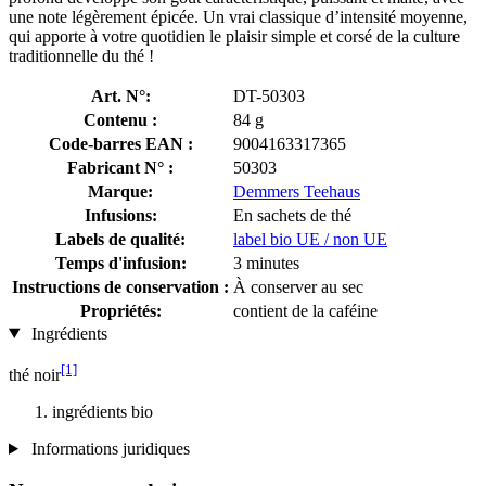
une note légèrement épicée. Un vrai classique d’intensité moyenne,
qui apporte à votre quotidien le plaisir simple et corsé de la culture
traditionnelle du thé !
Art. N°:
DT-50303
Contenu :
84 g
Code-barres EAN :
9004163317365
Fabricant N° :
50303
Marque:
Demmers Teehaus
Infusions:
En sachets de thé
Labels de qualité:
label bio UE / non UE
Temps d'infusion:
3 minutes
Instructions de conservation :
À conserver au sec
Propriétés:
contient de la caféine
Ingrédients
[1]
thé noir
ingrédients bio
Informations juridiques