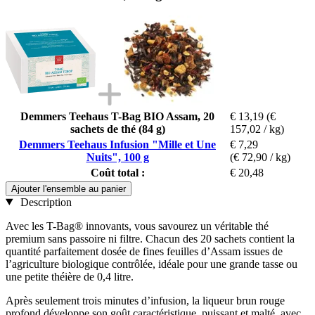
Demmers Teehaus T-Bag BIO Assam, 20
€ 13,19
(€
sachets de thé (84 g)
157,02 / kg)
Demmers Teehaus Infusion "Mille et Une
€ 7,29
Nuits", 100 g
(€ 72,90 / kg)
Coût total :
€ 20,48
Ajouter l'ensemble au panier
Description
Avec les T-Bag® innovants, vous savourez un véritable thé
premium sans passoire ni filtre. Chacun des 20 sachets contient la
quantité parfaitement dosée de fines feuilles d’Assam issues de
l’agriculture biologique contrôlée, idéale pour une grande tasse ou
une petite théière de 0,4 litre.
Après seulement trois minutes d’infusion, la liqueur brun rouge
profond développe son goût caractéristique, puissant et malté, avec