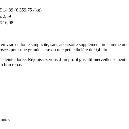
€ 14,39
(€ 359,75 / kg)
€ 2,59
€ 16,98
n vrac en toute simplicité, sans accessoire supplémentaire comme une p
osées pour une grande tasse ou une petite théière de 0,4 litre.
e teinte dorée. Réjouissez-vous d’un profil gustatif merveilleusement cla
un bon repas.
inutes