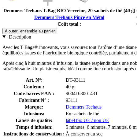
Demmers Teehaus T-Bag BIO Verveine, 20 sachets de thé (40 g)
Demmers Teehaus Pince en Métal
Coût total :
Ajouter l'ensemble au panier
Description
Avec les T-Bags® innovants, vous savourez tout l’arôme d’une tisane e
équilibrées issues de l’agriculture biologique contrôlée, parfaitement d
Après cinq à huit minutes d’infusion, la tisane resplendit dans une nobl
rafraîchissante. Un plaisir exquis, idéal comme fine conclusion après 
Art. N°:
DT-93111
Contenu :
40 g
Code-barres EAN :
9004163001431
Fabricant N° :
93111
Marque:
Demmers Teehaus
Infusions:
En sachets de thé
Labels de qualité:
label bio UE / non UE
Temps d'infusion:
5 minutes, 6 minutes, 7 minutes, 8 m
Instructions de conservation :
À conserver au sec