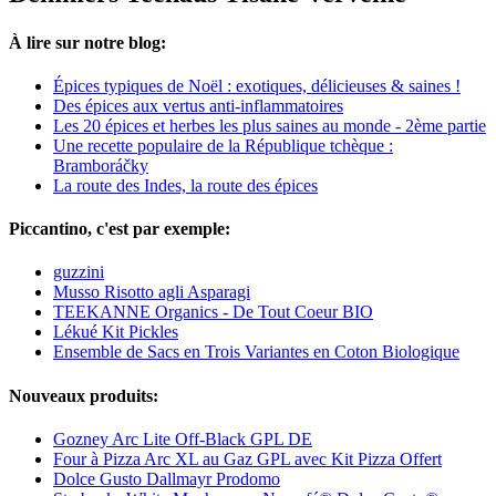
À lire sur notre blog:
Épices typiques de Noël : exotiques, délicieuses & saines !
Des épices aux vertus anti-inflammatoires
Les 20 épices et herbes les plus saines au monde - 2ème partie
Une recette populaire de la République tchèque :
Bramboráčky
La route des Indes, la route des épices
Piccantino, c'est par exemple:
guzzini
Musso Risotto agli Asparagi
TEEKANNE Organics - De Tout Coeur BIO
Lékué Kit Pickles
Ensemble de Sacs en Trois Variantes en Coton Biologique
Nouveaux produits:
Gozney Arc Lite Off-Black GPL DE
Four à Pizza Arc XL au Gaz GPL avec Kit Pizza Offert
Dolce Gusto Dallmayr Prodomo