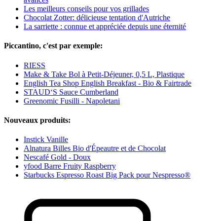
Les meilleurs conseils pour vos grillades
Chocolat Zotter: délicieuse tentation d'Autriche
La sarriette : connue et appréciée depuis une éternité
Piccantino, c'est par exemple:
RIESS
Make & Take Bol à Petit-Déjeuner, 0,5 L, Plastique
English Tea Shop English Breakfast - Bio & Fairtrade
STAUD‘S Sauce Cumberland
Greenomic Fusilli - Napoletani
Nouveaux produits:
Instick Vanille
Alnatura Billes Bio d'Épeautre et de Chocolat
Nescafé Gold - Doux
yfood Barre Fruity Raspberry
Starbucks Espresso Roast Big Pack pour Nespresso®