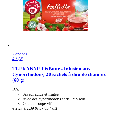
2 options
4.5 (2)
TEEKANNE
FixButte -​ Infusion aux
Cynorrhodons, 20 sachets à double chambre
(60 g)
-5%
Saveur acide et fruitée
Avec des cynorrhodons et de l'hibiscus
Couleur rouge vif
€ 2,27
€ 2,39
(€ 37,83 / kg)