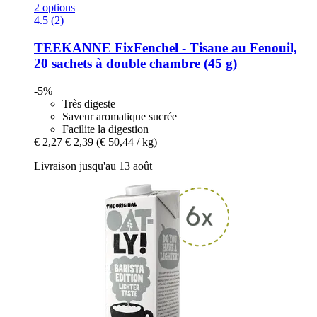
2 options
4.5 (2)
TEEKANNE
FixFenchel -​ Tisane au Fenouil,
20 sachets à double chambre (45 g)
-5%
Très digeste
Saveur aromatique sucrée
Facilite la digestion
€ 2,27
€ 2,39
(€ 50,44 / kg)
Livraison jusqu'au 13 août