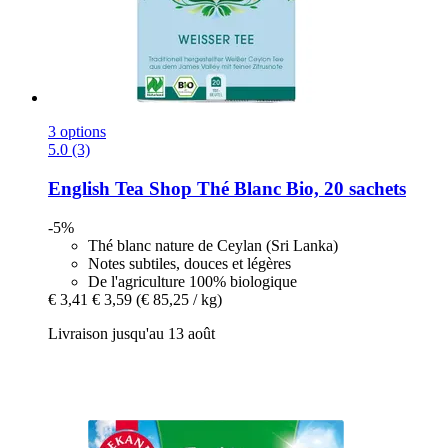
3 options
5.0 (3)
English Tea Shop
Thé Blanc Bio, 20 sachets
-5%
Thé blanc nature de Ceylan (Sri Lanka)
Notes subtiles, douces et légères
De l'agriculture 100% biologique
€ 3,41
€ 3,59
(€ 85,25 / kg)
Livraison jusqu'au 13 août