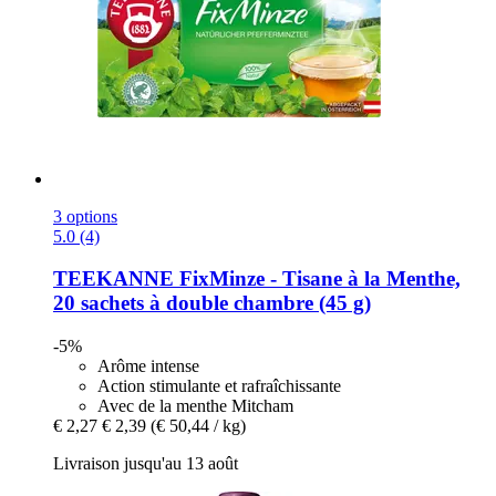
3 options
5.0 (4)
TEEKANNE
FixMinze -​ Tisane à la Menthe,
20 sachets à double chambre (45 g)
-5%
Arôme intense
Action stimulante et rafraîchissante
Avec de la menthe Mitcham
€ 2,27
€ 2,39
(€ 50,44 / kg)
Livraison jusqu'au 13 août