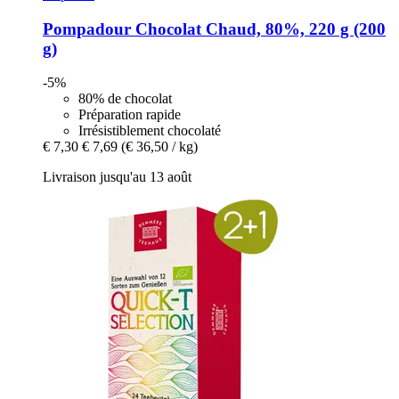
Pompadour
Chocolat Chaud, 80%, 220 g (200
g)
-5%
80% de chocolat
Préparation rapide
Irrésistiblement chocolaté
€ 7,30
€ 7,69
(€ 36,50 / kg)
Livraison jusqu'au 13 août