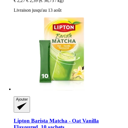
€ 2,27
€ 2,39
(€ 56,75 / kg)
Livraison jusqu'au 13 août
Ajouter
Lipton
Barista Matcha -​ Oat Vanilla
Flavoured, 10 sachets