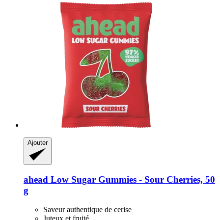
Ajouter
ahead
Low Sugar Gummies -​ Sour Cherries, 50
g
Saveur authentique de cerise
Juteux et fruité