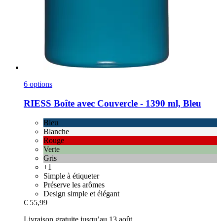
6 options
RIESS
Boîte avec Couvercle -​ 1390 ml, Bleu
Bleu
Blanche
Rouge
Verte
Gris
+1
Simple à étiqueter
Préserve les arômes
Design simple et élégant
€ 55,99
Livraison gratuite jusqu’au 13 août