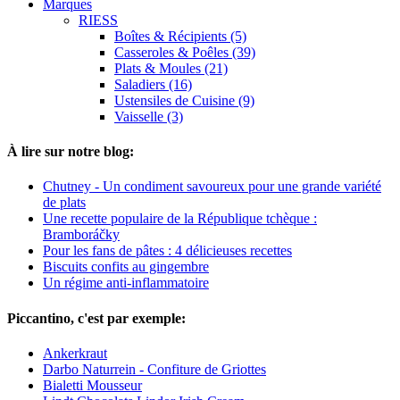
Marques
RIESS
Boîtes & Récipients (5)
Casseroles & Poêles (39)
Plats & Moules (21)
Saladiers (16)
Ustensiles de Cuisine (9)
Vaisselle (3)
À lire sur notre blog:
Chutney - Un condiment savoureux pour une grande variété
de plats
Une recette populaire de la République tchèque :
Bramboráčky
Pour les fans de pâtes : 4 délicieuses recettes
Biscuits confits au gingembre
Un régime anti-inflammatoire
Piccantino, c'est par exemple:
Ankerkraut
Darbo Naturrein - Confiture de Griottes
Bialetti Mousseur