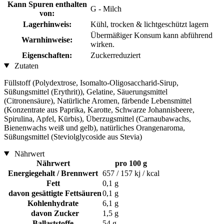
Kann Spuren enthalten
G - Milch
von:
Lagerhinweis:
Kühl, trocken & lichtgeschützt lagern
Übermäßiger Konsum kann abführend
Warnhinweise:
wirken.
Eigenschaften:
Zuckerreduziert
Zutaten
Füllstoff (Polydextrose, Isomalto-Oligosaccharid-Sirup,
Süßungsmittel (Erythrit)), Gelatine, Säuerungsmittel
(Citronensäure), Natürliche Aromen, färbende Lebensmittel
(Konzentrate aus Paprika, Karotte, Schwarze Johannisbeere,
Spirulina, Apfel, Kürbis), Überzugsmittel (Carnaubawachs,
Bienenwachs weiß und gelb), natürliches Orangenaroma,
Süßungsmittel (Steviolglycoside aus Stevia)
Nährwert
Nährwert
pro 100 g
Energiegehalt / Brennwert
657 / 157 kj / kcal
Fett
0,1 g
davon gesättigte Fettsäuren
0,1 g
Kohlenhydrate
6,1 g
davon Zucker
1,5 g
Ballaststoffe
54 g