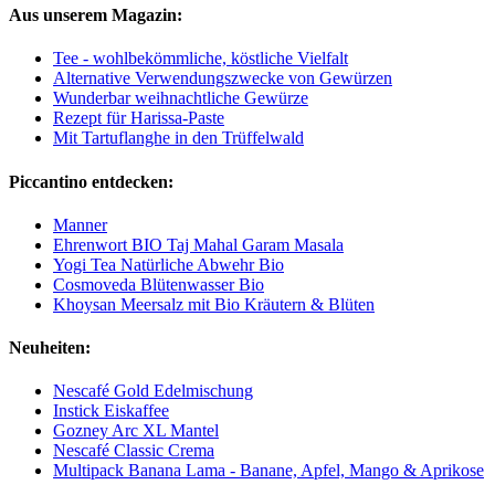
Aus unserem Magazin:
Tee - wohlbekömmliche, köstliche Vielfalt
Alternative Verwendungszwecke von Gewürzen
Wunderbar weihnachtliche Gewürze
Rezept für Harissa-Paste
Mit Tartuflanghe in den Trüffelwald
Piccantino entdecken:
Manner
Ehrenwort BIO Taj Mahal Garam Masala
Yogi Tea Natürliche Abwehr Bio
Cosmoveda Blütenwasser Bio
Khoysan Meersalz mit Bio Kräutern & Blüten
Neuheiten:
Nescafé Gold Edelmischung
Instick Eiskaffee
Gozney Arc XL Mantel
Nescafé Classic Crema
Multipack Banana Lama - Banane, Apfel, Mango & Aprikose