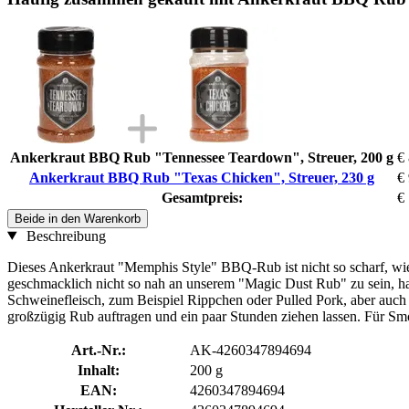
Ankerkraut BBQ Rub "Tennessee Teardown", Streuer, 200 g
€
Ankerkraut BBQ Rub "Texas Chicken", Streuer, 230 g
€
Gesamtpreis:
€
Beide in den Warenkorb
Beschreibung
Dieses Ankerkraut "Memphis Style" BBQ-Rub ist nicht so scharf, wi
geschmacklich nicht so nah an unserem "Magic Dust Rub" zu sein, h
Schweinefleisch, zum Beispiel Rippchen oder Pulled Pork, aber auch 
großzügig Rub auftragen und ein paar Stunden ziehen lassen. Für Smo
Art.-Nr.:
AK-4260347894694
Inhalt:
200 g
EAN:
4260347894694