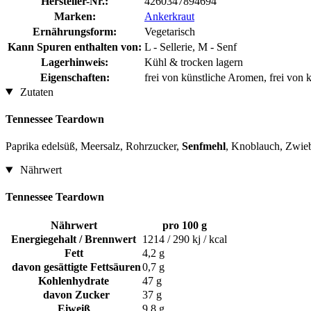
Hersteller-Nr.:
4260347894694
Marken:
Ankerkraut
Ernährungsform:
Vegetarisch
Kann Spuren enthalten von:
L - Sellerie, M - Senf
Lagerhinweis:
Kühl & trocken lagern
Eigenschaften:
frei von künstliche Aromen, frei von 
Zutaten
Tennessee Teardown
Paprika edelsüß, Meersalz, Rohrzucker,
Senfmehl
, Knoblauch, Zwieb
Nährwert
Tennessee Teardown
Nährwert
pro 100 g
Energiegehalt / Brennwert
1214 / 290 kj / kcal
Fett
4,2 g
davon gesättigte Fettsäuren
0,7 g
Kohlenhydrate
47 g
davon Zucker
37 g
Eiweiß
9,8 g