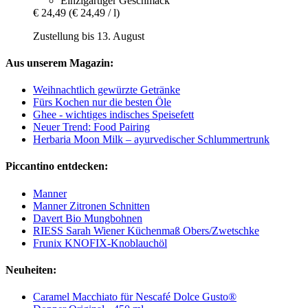
Einzigartiger Geschmack
€ 24,49
(€ 24,49 / l)
Zustellung bis 13. August
Aus unserem Magazin:
Weihnachtlich gewürzte Getränke
Fürs Kochen nur die besten Öle
Ghee - wichtiges indisches Speisefett
Neuer Trend: Food Pairing
Herbaria Moon Milk – ayurvedischer Schlummertrunk
Piccantino entdecken:
Manner
Manner Zitronen Schnitten
Davert Bio Mungbohnen
RIESS Sarah Wiener Küchenmaß Obers/Zwetschke
Frunix KNOFIX-Knoblauchöl
Neuheiten:
Caramel Macchiato für Nescafé Dolce Gusto®