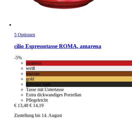
5 Optionen
cilio
Espressotasse ROMA, amarena
-5%
amarena
weiß
marone
gold
schwarz matt
Tasse mit Untertasse
Extra dickwandiges Porzellan
Pflegeleicht
€ 13,48
€ 14,19
Zustellung bis 14. August