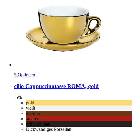
5 Optionen
cilio
Cappuccinotasse ROMA, gold
-5%
gold
weiß
marone
amarena
schwarz matt
Dickwandiges Porzellan