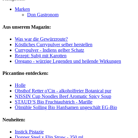
Marken
Don Gastronom
Aus unserem Magazin:
Was war die Gewürzroute?
Köstliches Currypulver selber herstellen
Currypulver - Indiens gelber Schatz
Rezept: Subji mit Karotten
Oregano - würzige Legenden und heilende Wirkungen
Piccantino entdecken:
Holle
Obsthof Retter o'Cin - alkoholfreier Botanical pur
NISSIN Cup Noodles Beef Aromatic Spicy Soup
STAUD‘S Bio Fruchtaufstrich - Marille
Ölmühle Solling Bio Hanfsamen ungeschält EG-Bio
Neuheiten:
Instick Pistazie
Dopper Steel x Flip Straw - 350 ml