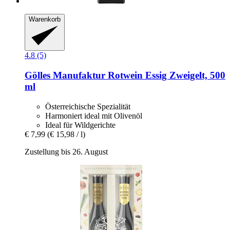
Warenkorb
4.8 (5)
Gölles Manufaktur
Rotwein Essig Zweigelt, 500
ml
Österreichische Spezialität
Harmoniert ideal mit Olivenöl
Ideal für Wildgerichte
€ 7,99
(€ 15,98 / l)
Zustellung bis 26. August