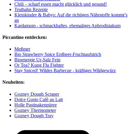
Chili – scharf essen macht glücklich und gesund!
Truthahn Rezepte
Kleinkinder & Babys: Auf die richtigen Nährstoffe kommt’s
an
Kardamom - schmackhaftes, ehemaliges Aphrodisiakum
Piccantino entdecken:
Meßmer
Bio Strawberry Spice Erdbeer-Fruchtaufstrich
Bioenergie Ur-Salz Fein
Or Tea? Kung Flu Fighter
Stay Spiced! Wildes Barbecue - kräftiges Wildgewürz
Neuheiten:
Gozney Dough Scraper
Dolce Gusto Cafè au Lait
Holle Pastinakenpüree
Gozney Thermometer
Gozney Dough Tray