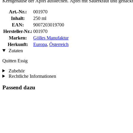
Kerngehäuse der Äpfel ausstechen. Äpfel mit Sauerkraut und gehackte
Art.-Nr.:
001970
Inhalt:
250 ml
EAN:
9007203019700
Hersteller-Nr.:
001970
Marken:
Gölles Manufaktur
Herkunft:
Europa
,
Österreich
Zutaten
Quitten Essig
Zubehör
Rechtliche Informationen
Passend dazu