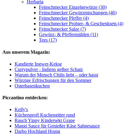
Herbaria
Feinschmecker Einzelgewürze (30)
Feinschmecker Gewürzmischungen (46)
Feinschmecker Pfeffer (4)
Feinschmecker Probier- & Geschenksets (4)
Feinschmecker Salze (7)
Gewürz- & Pfeffermühlen (11)
Tees (17)
Aus unserem Magazin:
Kandierte Ingwer-Kekse
Currypulver - Indiens gelber Schatz
Warum der Mensch Chilis liebt – oder hasst
Würzige Erfrischungen für den Sommer
Osterhasenkuchen
Piccantino entdecken:
Kelly's
Küchenprofi Kuchengitter rund
Rauch Yippy Kindersekt Grape
Maggi Sauce für Genießer Käse Sahnesauce
Darbo Hochland Honig