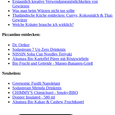
Erstaunlich kreative Verwendungsmöglichkeiten von
Gewürzen
Was man beim Würzen nicht tun sollte
Thailändische Küche entdecken: Currys, Kokosmilch & Thai-
Gewürze
Welche Kräuter brauche ich wirklich?
Piccantino entdecken:
Dr. Oetker
Sodastream 7 Up Zero Drinkmix
NISSIN Soba Cup Noodles Teriyaki
Alnatura Bio Kartoffel Püree mit Röstzwiebeln
Bio Frucht und Getreide - Mango-Bananen-Grieß
Neuheiten:
Greenomic Fusilli Napoletani
Sodastream Mirinda Drinkmix
CHIMMY'S Chimichurri - Smoky/BBQ
Dopper Insulated - 580 ml
Alnatura Bio Kakao & Cashew Fruchtkugel