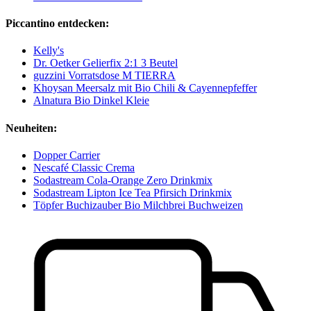
Piccantino entdecken:
Kelly's
Dr. Oetker Gelierfix 2:1 3 Beutel
guzzini Vorratsdose M TIERRA
Khoysan Meersalz mit Bio Chili & Cayennepfeffer
Alnatura Bio Dinkel Kleie
Neuheiten:
Dopper Carrier
Nescafé Classic Crema
Sodastream Cola-Orange Zero Drinkmix
Sodastream Lipton Ice Tea Pfirsich Drinkmix
Töpfer Buchizauber Bio Milchbrei Buchweizen