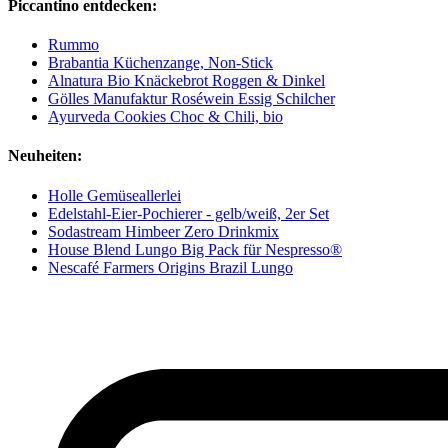
Piccantino entdecken:
Rummo
Brabantia Küchenzange, Non-Stick
Alnatura Bio Knäckebrot Roggen & Dinkel
Gölles Manufaktur Roséwein Essig Schilcher
Ayurveda Cookies Choc & Chili, bio
Neuheiten:
Holle Gemüseallerlei
Edelstahl-Eier-Pochierer - gelb/weiß, 2er Set
Sodastream Himbeer Zero Drinkmix
House Blend Lungo Big Pack für Nespresso®
Nescafé Farmers Origins Brazil Lungo