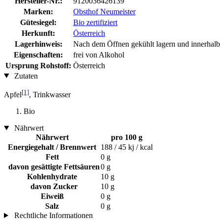
Hersteller-Nr.:
9120036426139
Marken:
Obsthof Neumeister
Gütesiegel:
Bio zertifiziert
Herkunft:
Österreich
Lagerhinweis:
Nach dem Öffnen gekühlt lagern und innerhalb 
Eigenschaften:
frei von Alkohol
Ursprung Rohstoff:
Österreich
Zutaten
[1]
Apfel
, Trinkwasser
Bio
Nährwert
Nährwert
pro 100 g
Energiegehalt / Brennwert
188 / 45 kj / kcal
Fett
0 g
davon gesättigte Fettsäuren
0 g
Kohlenhydrate
10 g
davon Zucker
10 g
Eiweiß
0 g
Salz
0 g
Rechtliche Informationen