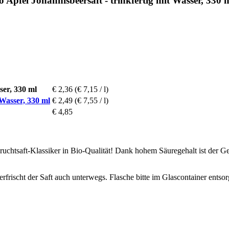
Apfel Johannisbeersaft - trinkfertig mit Wasser, 330 
ser, 330 ml
€ 2,36
(€ 7,15 / l)
 Wasser, 330 ml
€ 2,49
(€ 7,55 / l)
€ 4,85
Fruchtsaft-Klassiker in Bio-Qualität! Dank hohem Säuregehalt ist der Ge
frischt der Saft auch unterwegs. Flasche bitte im Glascontainer entso