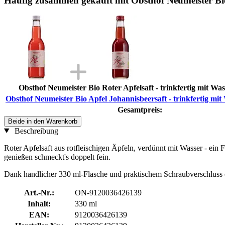
Häufig zusammen gekauft mit Obsthof Neumeister Bio 
Obsthof Neumeister Bio Roter Apfelsaft - trinkfertig mit Was
Obsthof Neumeister Bio Apfel Johannisbeersaft - trinkfertig mit
Gesamtpreis:
Beide in den Warenkorb
Beschreibung
Roter Apfelsaft aus rotfleischigen Äpfeln, verdünnt mit Wasser - ein 
genießen schmeckt's doppelt fein.
Dank handlicher 330 ml-Flasche und praktischem Schraubverschluss er
Art.-Nr.:
ON-9120036426139
Inhalt:
330 ml
EAN:
9120036426139