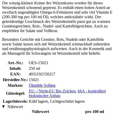
Die winzig-kleinen Keime des Weizenkorns werden für dieses
Weizenkeimöl schonend gepresst. Es enthält einen hohen Anteil an
zweifach ungesättigten Omega-6-Fettsäuren und sehr viel Vitamin E
(200-300 mg pro 100 ml Öl), welches antioxidativ wirkt. Der
getreideartige Geschmack des Weizenkeimöls passt gut zu warmen
Gemüsegerichten, Reis-, Nudel- und Kartoffelgerichten. Auch zu
empfehlen für Salate und Vollkost.
Besonders Gerichte mit Gemüse, Reis, Nudeln oder Kartoffeln
sowie Salate lassen sich mit Weizenkeimöl schmackhaft zubereiten
und ernährungsphysiologisch aufwerten. Auch in der Kosmetik und
als Massageöl für Schwangere ist Weizenkeimöl sehr beliebt.
Art.-Nr.:
OES-15021
Inhalt:
250 ml
EAN:
4031192150217
Hersteller-Nr.:
15021
Marken:
Ölmühle Solling
EU- / Nicht-EU Bio Zeichen
,
kbA - kontrolliert
Gütesiegel:
biologischer Anbau
Lagerhinweis:
Kühl lagern, Lichtgeschützt lagern
Nährwert
Nährwert
pro 100 ml