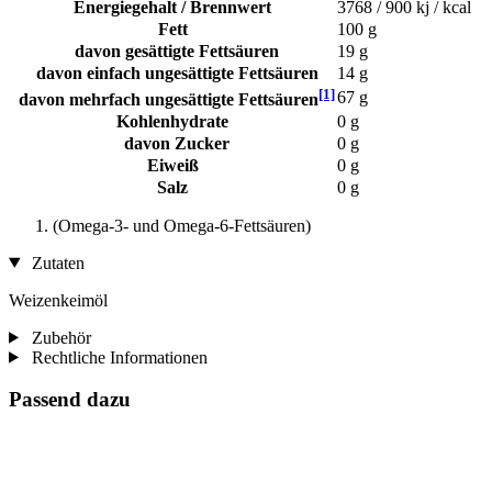
Energiegehalt / Brennwert
3768 / 900 kj / kcal
Fett
100 g
davon gesättigte Fettsäuren
19 g
davon einfach ungesättigte Fettsäuren
14 g
[1]
67 g
davon mehrfach ungesättigte Fettsäuren
Kohlenhydrate
0 g
davon Zucker
0 g
Eiweiß
0 g
Salz
0 g
(Omega-3- und Omega-6-Fettsäuren)
Zutaten
Weizenkeimöl
Zubehör
Rechtliche Informationen
Passend dazu