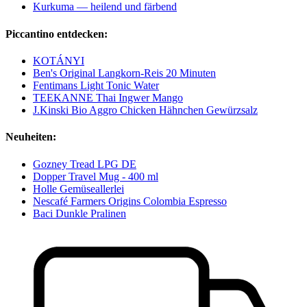
Kurkuma — heilend und färbend
Piccantino entdecken:
KOTÁNYI
Ben's Original Langkorn-Reis 20 Minuten
Fentimans Light Tonic Water
TEEKANNE Thai Ingwer Mango
J.Kinski Bio Aggro Chicken Hähnchen Gewürzsalz
Neuheiten:
Gozney Tread LPG DE
Dopper Travel Mug - 400 ml
Holle Gemüseallerlei
Nescafé Farmers Origins Colombia Espresso
Baci Dunkle Pralinen