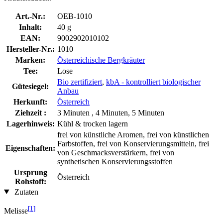
Art.-Nr.:
OEB-1010
Inhalt:
40 g
EAN:
9002902010102
Hersteller-Nr.:
1010
Marken:
Österreichische Bergkräuter
Tee:
Lose
Bio zertifiziert
,
kbA - kontrolliert biologischer
Gütesiegel:
Anbau
Herkunft:
Österreich
Ziehzeit :
3 Minuten , 4 Minuten, 5 Minuten
Lagerhinweis:
Kühl & trocken lagern
frei von künstliche Aromen, frei von künstlichen
Farbstoffen, frei von Konservierungsmitteln, frei
Eigenschaften:
von Geschmacksverstärkern, frei von
synthetischen Konservierungsstoffen
Ursprung
Österreich
Rohstoff:
Zutaten
[1]
Melisse