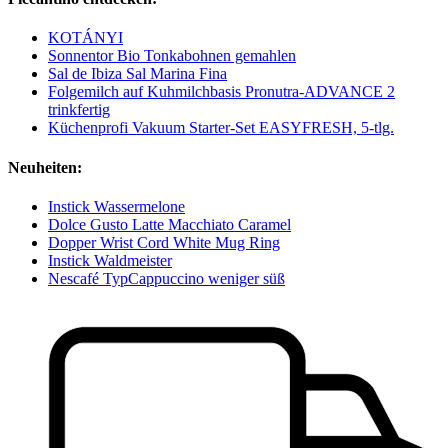
KOTÁNYI
Sonnentor Bio Tonkabohnen gemahlen
Sal de Ibiza Sal Marina Fina
Folgemilch auf Kuhmilchbasis Pronutra-ADVANCE 2
trinkfertig
Küchenprofi Vakuum Starter-Set EASYFRESH, 5-tlg.
Neuheiten:
Instick Wassermelone
Dolce Gusto Latte Macchiato Caramel
Dopper Wrist Cord White Mug Ring
Instick Waldmeister
Nescafé TypCappuccino weniger süß