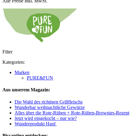
Alle Preise inkl. MwSt.
Filter
Kategorien:
Marken
PURE&FUN
Aus unserem Magazin:
Die Wahl des richtigen Grillfleischs
Wunderbar weihnachtliche Gewürze
Alles über die Rote-Rüben + Rote-Rüben-Brownies-Rezept
Jetzt wird eingekocht – nur wie?
Wunderprodukt Hanf
Piccantino entdecken: