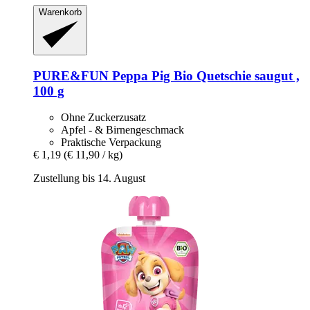
Warenkorb
PURE&FUN
Peppa Pig Bio Quetschie saugut ,
100 g
Ohne Zuckerzusatz
Apfel - & Birnengeschmack
Praktische Verpackung
€ 1,19
(€ 11,90 / kg)
Zustellung bis 14. August