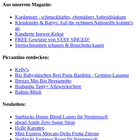
Aus unserem Magazin:
Kardamom - schmackhaftes, ehemaliges Aphrodisiakum
Kleinkinder & Babys: Auf die richtigen Nährstoffe kommt’s
an
Kandierte Ingwer-Kekse
FREE Gewürze von STAY SPICED!
Sternschnuppen schauen & Bruschetta kauen
Piccantino entdecken:
Kelly's
Bio Babygläschen Brei Pasta Bambini - Gemüse-Lasagne
Brezzo Mio Bio Bergamotto
Brabantia Tasty+ Allzweckschere
Balisto Müsli
Neuheiten:
Starbucks House Blend Lungo für Nespresso®
ahead Apple Zero Sugar Sirup
Holle Karotten
Mini Express Mercato Della Frutta Zitrone
Starbucks Espresso Roast für Nespresso®