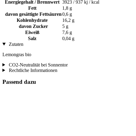
Energiegehalt / Brennwert
3923 / 937 kj / kcal
Fett
1,8 g
davon gesättigte Fettsäuren
0,6 g
Kohlenhydrate
16,2 g
davon Zucker
5 g
Eiweiß
7,6 g
Salz
0,04 g
Zutaten
Lemongras bio
CO2-Neutralität bei Sonnentor
Rechtliche Informationen
Passend dazu