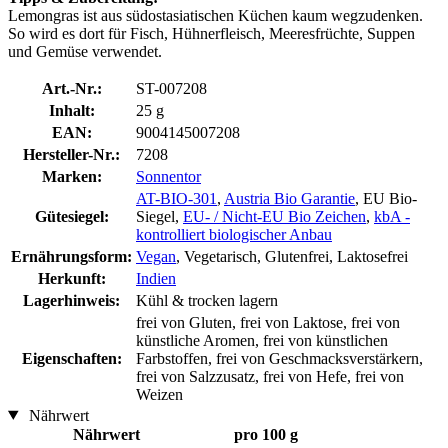
Lemongras ist aus südostasiatischen Küchen kaum wegzudenken.
So wird es dort für Fisch, Hühnerfleisch, Meeresfrüchte, Suppen
und Gemüse verwendet.
Art.-Nr.:
ST-007208
Inhalt:
25 g
EAN:
9004145007208
Hersteller-Nr.:
7208
Marken:
Sonnentor
AT-BIO-301
,
Austria Bio Garantie
, EU Bio-
Gütesiegel:
Siegel,
EU- / Nicht-EU Bio Zeichen
,
kbA -
kontrolliert biologischer Anbau
Ernährungsform:
Vegan
, Vegetarisch, Glutenfrei, Laktosefrei
Herkunft:
Indien
Lagerhinweis:
Kühl & trocken lagern
frei von Gluten, frei von Laktose, frei von
künstliche Aromen, frei von künstlichen
Eigenschaften:
Farbstoffen, frei von Geschmacksverstärkern,
frei von Salzzusatz, frei von Hefe, frei von
Weizen
Nährwert
Nährwert
pro 100 g