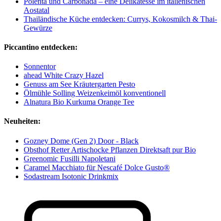
Polenta und Carbonada – eine Delikatesse im italienischen
Aostatal
Thailändische Küche entdecken: Currys, Kokosmilch & Thai-
Gewürze
Piccantino entdecken:
Sonnentor
ahead White Crazy Hazel
Genuss am See Kräutergarten Pesto
Ölmühle Solling Weizenkeimöl konventionell
Alnatura Bio Kurkuma Orange Tee
Neuheiten:
Gozney Dome (Gen 2) Door - Black
Obsthof Retter Artischocke Pflanzen Direktsaft pur Bio
Greenomic Fusilli Napoletani
Caramel Macchiato für Nescafé Dolce Gusto®
Sodastream Isotonic Drinkmix