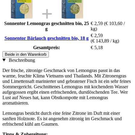
Sonnentor Lemongras geschnitten bio, 25
€ 2,59
(€ 103,60 /
g
kg)
€ 2,59
Sonnentor Bärlauch geschnitten bio, 18 g
(€ 143,89 / kg)
Gesamtpreis:
€ 5,18
Beide in den Warenkorb
Beschreibung
Der frische, zitronige Geschmack von Lemongras passt in das
warme, feuchte Klima Vietnams und Thailands. Mit Zitronengras
und Limettensaft marinierter und gebratener Fisch ist ein sehr feines
Sommergericht. Geschnittenes Lemongras mit kochendem Wasser
aufgegossen ergibt einen erfrischenden, durstlöschenden Tee. Wer
Lust auf Neues hat, kann Obstkompotte mit Lemongras
aromatisieren.
Lemongras besticht durch eine feine Zitrone im Duft mit einer
sanften Holznote. Es ist angenehm zitronig im Geschmack und
erfrischend kühl am Gaumen.
Tipps & Zubereitung: