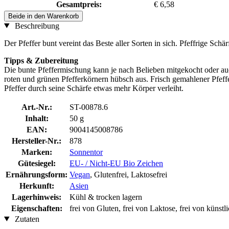
Gesamtpreis:
€ 6,58
Beide in den Warenkorb
Beschreibung
Der Pfeffer bunt vereint das Beste aller Sorten in sich. Pfeffrige Sch
Tipps & Zubereitung
Die bunte Pfeffermischung kann je nach Belieben mitgekocht oder au
roten und grünen Pfefferkörnern hübsch aus. Frisch gemahlener Pfeffer
Pfeffer durch seine Schärfe etwas mehr Körper verleiht.
Art.-Nr.:
ST-00878.6
Inhalt:
50 g
EAN:
9004145008786
Hersteller-Nr.:
878
Marken:
Sonnentor
Gütesiegel:
EU- / Nicht-EU Bio Zeichen
Ernährungsform:
Vegan
, Glutenfrei, Laktosefrei
Herkunft:
Asien
Lagerhinweis:
Kühl & trocken lagern
Eigenschaften:
frei von Gluten, frei von Laktose, frei von künst
Zutaten