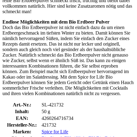
reine Bio Erdbeerpulver schmeckt frisch, fruchtig und bleibt dabei
vollkommen natürlich. Hier sind keine Zusatzaromen nötig und das
schmeckt man!
Endlose Möglichkeiten mit dem Bio Erdbeer Pulver
Doch das Bio Erdbeerpulver ist nicht einfach dazu da um einen
Erdbeergeschmack im tiefsten Winter zu bieten. Damit können Sie
nämlich hervorragend Süßen, indem Sie einfach den Zucker eines
Rezepts damit ersetzen. Das ist nicht nur lecker und originell,
sondern auch gleich noch viel gesünder als der haushaltsübliche
Zucker. Natürlich schmeckt das Bio Erdbeerpulver nicht genauso
wie Zucker, selbst wenn er ähnlich Süß ist. Das kann zu einigen
interessanten Kombinationen führen, die Sie selbst erproben
können. Zum Beispiel macht sich Erdbeerpulver hervorragend im
Kakao oder im Salatdressing. Mit dem Spice for Life Bio
Erdbeerpulver können Sie jedem Gericht oder Getränk einen Hauch
sommerlicher Frische verleihen. Die Möglichkeiten mit Cocktails
und ihren vielen Kombinationen natürlich nicht zu vergessen.
Art.-Nr.:
SL-421732
Inhalt:
50 g
EAN:
4260264716734
Hersteller-Nr.:
421732
Marken:
Spice for Life