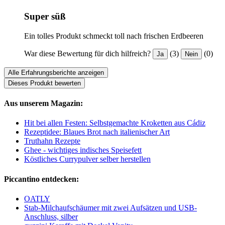
Super süß
Ein tolles Produkt schmeckt toll nach frischen Erdbeeren
War diese Bewertung für dich hilfreich?
(3)
(0)
Ja
Nein
Alle Erfahrungsberichte anzeigen
Dieses Produkt bewerten
Aus unserem Magazin:
Hit bei allen Festen: Selbstgemachte Kroketten aus Cádiz
Rezeptidee: Blaues Brot nach italienischer Art
Truthahn Rezepte
Ghee - wichtiges indisches Speisefett
Köstliches Currypulver selber herstellen
Piccantino entdecken:
OATLY
Stab-Milchaufschäumer mit zwei Aufsätzen und USB-
Anschluss, silber