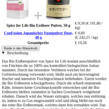
€ 9,59
(€ 191,80 /
Spice for Life Bio Erdbeer Pulver, 50 g
kg)
ConFusion Japanisches Yuzupulver Dose,
€ 9,69
40 g
(€ 242,25 / kg)
Gesamtpreis:
€ 19,28
Beide in den Warenkorb
Beschreibung
Das Bio Erdbeerpulver von Spice for Life kommt ausschließlich
von Früchten die zu 100% aus kontrolliert biologischem Anbau
stammen. Durch das besondere Verfahren welches bei der
Gefriertrocknung verwendet wird, bleibt auch ein hervorragend
frischer und intensiver Fruchtgeschmack beibehalten. Zuerst werden
die Bio Erdbeeren schockgefroren. Durch die schnell eintretende
Kälte, können keine Geschmacksstoffe entweichen und die Bio
Erdbeeren bleiben zumindest in Sachen Geschmack weitgehend
erhalten. Danach wird das Wasser entzogen, welches nun eisförmig
ist, indem es zu Gas umgewandelt wird und übrig bleibt nur noch
das reine Bio Erdbeermark, welches dann fein zermahlen wird. Das