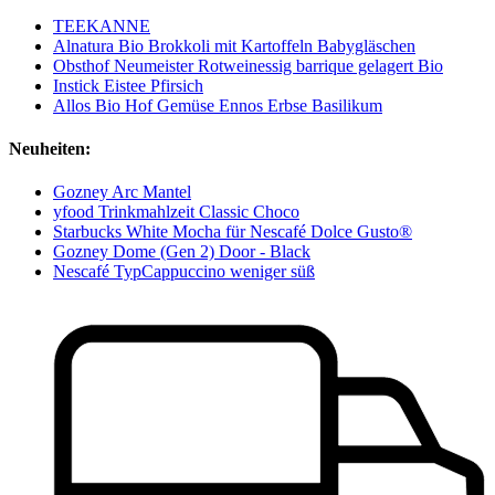
TEEKANNE
Alnatura Bio Brokkoli mit Kartoffeln Babygläschen
Obsthof Neumeister Rotweinessig barrique gelagert Bio
Instick Eistee Pfirsich
Allos Bio Hof Gemüse Ennos Erbse Basilikum
Neuheiten:
Gozney Arc Mantel
yfood Trinkmahlzeit Classic Choco
Starbucks White Mocha für Nescafé Dolce Gusto®
Gozney Dome (Gen 2) Door - Black
Nescafé TypCappuccino weniger süß