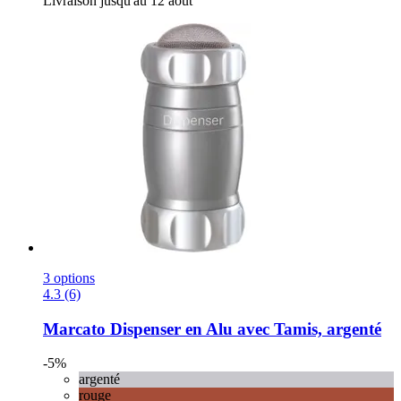
Livraison jusqu'au 12 août
3 options
4.3 (6)
Marcato
Dispenser en Alu avec Tamis, argenté
-5%
argenté
rouge