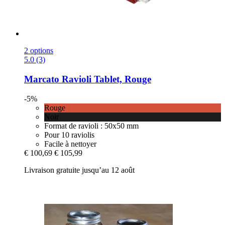
2 options
5.0 (3)
Marcato
Ravioli Tablet, Rouge
-5%
Rouge
Noir
Format de ravioli : 50x50 mm
Pour 10 raviolis
Facile à nettoyer
€ 100,69
€ 105,99
Livraison gratuite jusqu’au 12 août