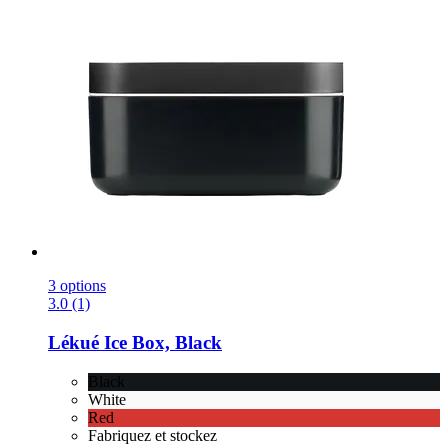
3 options
3.0 (1)
Lékué
Ice Box, Black
Black
White
Red
Fabriquez et stockez