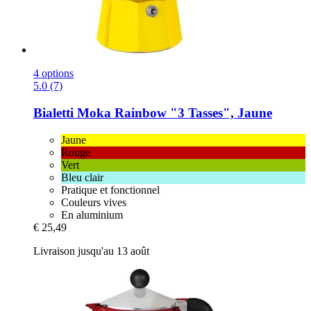
4 options
5.0 (7)
Bialetti
Moka Rainbow "3 Tasses", Jaune
Jaune
Rouge
Vert
Bleu clair
Pratique et fonctionnel
Couleurs vives
En aluminium
€ 25,49
Livraison jusqu'au 13 août