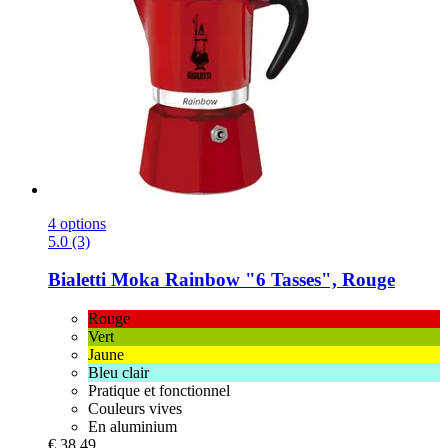
4 options
5.0 (3)
Bialetti
Moka Rainbow "6 Tasses", Rouge
Rouge
Vert
Jaune
Bleu clair
Pratique et fonctionnel
Couleurs vives
En aluminium
€ 38,49