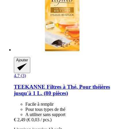
Ajouter
4.7 (3)
TEEKANNE
Filtres à Thé, Pour théières
jusqu'à 1 L. (80 pièces)
Facile à remplir
Pour tous types de thé
A utiliser sans support
€ 2,49
(€ 0,03 / pcs.)