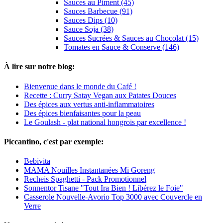
Sauces au Piment (45)
Sauces Barbecue (91)
Sauces Dips (10)
Sauce Soja (38)
Sauces Sucrées & Sauces au Chocolat (15)
Tomates en Sauce & Conserve (146)
À lire sur notre blog:
Bienvenue dans le monde du Café !
Recette : Curry Satay Vegan aux Patates Douces
Des épices aux vertus anti-inflammatoires
Des épices bienfaisantes pour la peau
Le Goulash - plat national hongrois par excellence !
Piccantino, c'est par exemple:
Bebivita
MAMA Nouilles Instantanées Mi Goreng
Recheis Spaghetti - Pack Promotionnel
Sonnentor Tisane "Tout Ira Bien ! Libérez le Foie"
Casserole Nouvelle-Avorio Top 3000 avec Couvercle en
Verre