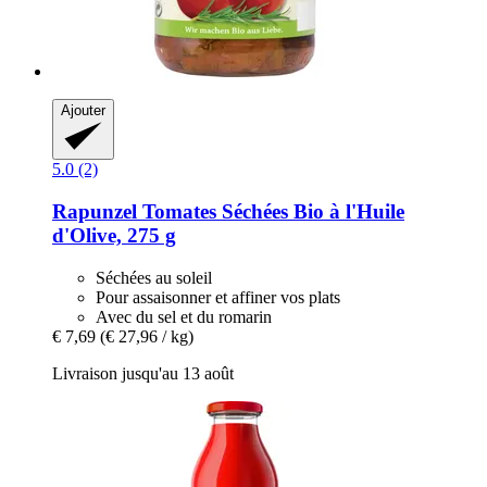
Ajouter
5.0 (2)
Rapunzel
Tomates Séchées Bio à l'Huile
d'Olive, 275 g
Séchées au soleil
Pour assaisonner et affiner vos plats
Avec du sel et du romarin
€ 7,69
(€ 27,96 / kg)
Livraison jusqu'au 13 août