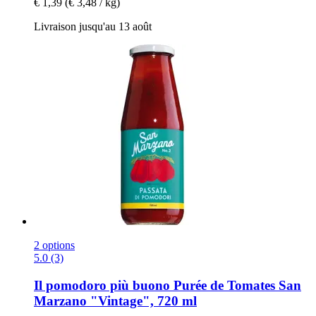
€ 1,39
(€ 3,48 / kg)
Livraison jusqu'au 13 août
2 options
5.0 (3)
Il pomodoro più buono
Purée de Tomates San
Marzano "Vintage", 720 ml