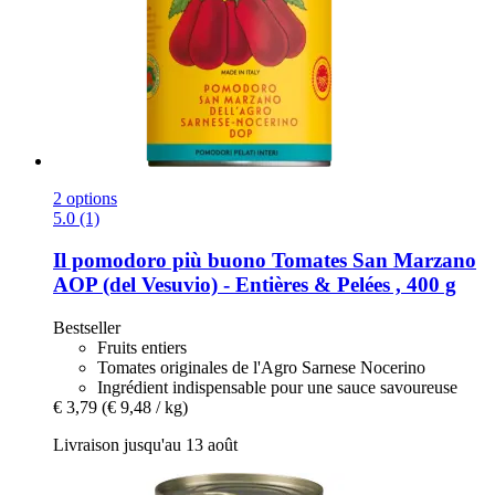
2 options
5.0 (1)
Il pomodoro più buono
Tomates San Marzano
AOP (del Vesuvio) -​ Entières & Pelées , 400 g
Bestseller
Fruits entiers
Tomates originales de l'Agro Sarnese Nocerino
Ingrédient indispensable pour une sauce savoureuse
€ 3,79
(€ 9,48 / kg)
Livraison jusqu'au 13 août