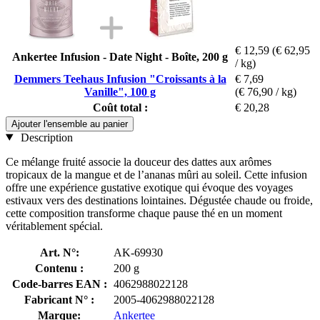
€ 12,59
(€ 62,95
Ankertee Infusion - Date Night - Boîte, 200 g
/ kg)
Demmers Teehaus Infusion "Croissants à la
€ 7,69
Vanille", 100 g
(€ 76,90 / kg)
Coût total :
€ 20,28
Ajouter l'ensemble au panier
Description
Ce mélange fruité associe la douceur des dattes aux arômes
tropicaux de la mangue et de l’ananas mûri au soleil. Cette infusion
offre une expérience gustative exotique qui évoque des voyages
estivaux vers des destinations lointaines. Dégustée chaude ou froide,
cette composition transforme chaque pause thé en un moment
véritablement spécial.
Art. N°:
AK-69930
Contenu :
200 g
Code-barres EAN :
4062988022128
Fabricant N° :
2005-4062988022128
Marque:
Ankertee