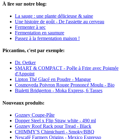
À lire sur notre blog:
La sauge : une plante délicieuse & saine
Une histoire de goût - De l'assiette au cerveau
Fermenter à sec
Fermentation en saumure
Passez à la fermentation maison !
Piccantino, c'est par exemple:
Dr. Oetker
SMART & COMPACT - Poêle à Frire avec Poignée
d'Appoint
Lipton Thé Glacé en Poudre - Mangue
Cosmoveda Poivron Rouge Prononcé Moulu - Bio
Bialetti Bridgerton - Moka Express, 6 Tasses
Nouveaux produits:
Gozney Coupe-Pâte
Dopper Steel x Flip Straw white - 490 ml
Gozney Roof Rack pour Tread - Black
CHIMMY'S Chimichurri - Smoky/BBQ
Nescafé Farmers Origins - Mexico Espresso