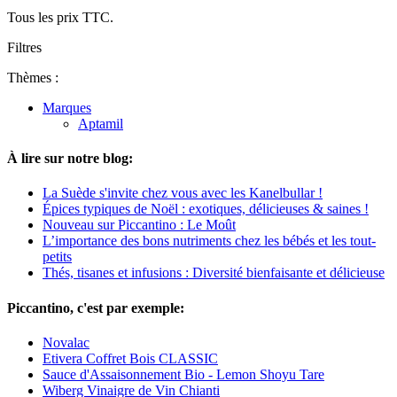
Tous les prix TTC.
Filtres
Thèmes :
Marques
Aptamil
À lire sur notre blog:
La Suède s'invite chez vous avec les Kanelbullar !
Épices typiques de Noël : exotiques, délicieuses & saines !
Nouveau sur Piccantino : Le Moût
L’importance des bons nutriments chez les bébés et les tout-
petits
Thés, tisanes et infusions : Diversité bienfaisante et délicieuse
Piccantino, c'est par exemple:
Novalac
Etivera Coffret Bois CLASSIC
Sauce d'Assaisonnement Bio - Lemon Shoyu Tare
Wiberg Vinaigre de Vin Chianti