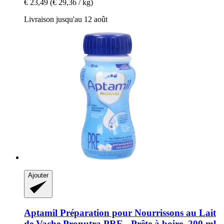
€ 23,49
(€ 29,36 / kg)
Livraison jusqu'au 12 août
Ajouter
Aptamil
Préparation pour Nourrissons au Lait
de Vache Pronutra PRE -​ Prête à boire, 200 ml