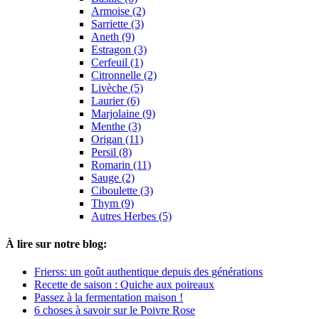
Armoise (2)
Sarriette (3)
Aneth (9)
Estragon (3)
Cerfeuil (1)
Citronnelle (2)
Livèche (5)
Laurier (6)
Marjolaine (9)
Menthe (3)
Origan (11)
Persil (8)
Romarin (11)
Sauge (2)
Ciboulette (3)
Thym (9)
Autres Herbes (5)
À lire sur notre blog:
Frierss: un goût authentique depuis des générations
Recette de saison : Quiche aux poireaux
Passez à la fermentation maison !
6 choses à savoir sur le Poivre Rose