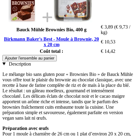
€ 3,89
(€ 9,73 /
Bauck Mühle Brownies Bio, 400 g
kg)
Birkmann Baker's Best - Moule à Brownie, 20
€ 10,53
x 20 cm
Coût total :
€ 14,42
Ajouter l'ensemble au panier
Description
Le mélange bio sans gluten pour « Brownies Bio » de Bauck Mühle
vous offre tout le plaisir du brownie au chocolat classique, avec une
recette à base de farine complète de riz et de maïs à la place du blé.
Le résultat : un gâteau moelleux, gourmand et intensément
chocolaté. Les délicats éclats de chocolat noir et le cacao maigre
apportent un arôme riche et intense, tandis que le parfum des
brownies fraîchement cuits embaume toute la cuisine. Une
préparation simple et savoureuse, également parfaite en version
vegan sans lait ni œufs.
Préparation avec œufs
Pour 1 moule à charnière de 26 cm ou 1 plat d’environ 20 x 20 cm,