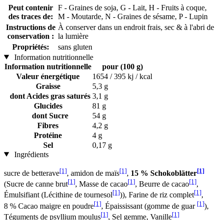
Peut contenir
F - Graines de soja, G - Lait, H - Fruits à coque,
des traces de:
M - Moutarde, N - Graines de sésame, P - Lupin
Instructions de
À conserver dans un endroit frais, sec & à l'abri de
conservation :
la lumière
Propriétés:
sans gluten
Information nutritionnelle
Information nutritionnelle
pour (100 g)
Valeur énergétique
1654 / 395 kj / kcal
Graisse
5,3 g
dont Acides gras saturés
3,1 g
Glucides
81 g
dont Sucre
54 g
Fibres
4,2 g
Protéine
4 g
Sel
0,17 g
Ingrédients
[1]
[1]
[1]
sucre de betterave
, amidon de maïs
,
15 % Schokoblätter
[1]
[1]
[1]
(Sucre de canne brut
, Masse de cacao
, Beurre de cacao
,
[1]
[1]
Émulsifiant (Lécithine de tournesol
)), Farine de riz complet
,
[1]
[1]
8 % Cacao maigre en poudre
, Épaississant (gomme de guar
),
[1]
[1]
Téguments de psyllium moulus
, Sel gemme, Vanille