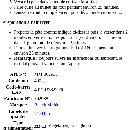
Verser la pâte dans le moule et lisser la surface.
Faire cuire au milieu du four pendant environ 25 minutes.
Laisser refroidir complètement puis découper en morceaux.
Préparation à l’air fryer
Préparer la pâte comme indiqué ci-dessus puis la verser dans 2
moules en verre / moules pour air fryer d’environ 1 litre ou
dans 1 grand moule d’environ 2,6 litres.
Faire cuire avec le programme Bake à 160 °C pendant
environ 25 minutes.
Remarque :
toujours suivre les instructions du fabricant, le
résultat pouvant varier selon l’appareil.
Art. N°:
MM-362938
Contenu :
400 g
Code-barres
4015637822990
EAN :
Fabricant N° :
362938
Marque:
Bauck Mühle
Labels de
label bio
qualité:
Type
Vegan
, Végétarien, sans gluten
d'alimentation: