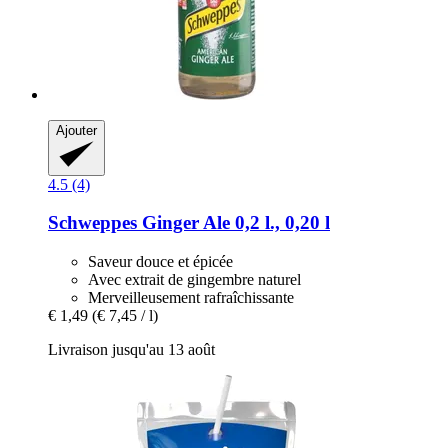
Ajouter
4.5 (4)
Schweppes
Ginger Ale 0,2 l., 0,20 l
Saveur douce et épicée
Avec extrait de gingembre naturel
Merveilleusement rafraîchissante
€ 1,49
(€ 7,45 / l)
Livraison jusqu'au 13 août