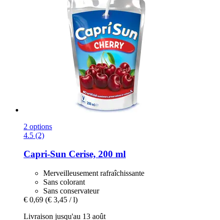
2 options
4.5 (2)
Capri-Sun
Cerise, 200 ml
Merveilleusement rafraîchissante
Sans colorant
Sans conservateur
€ 0,69
(€ 3,45 / l)
Livraison jusqu'au 13 août