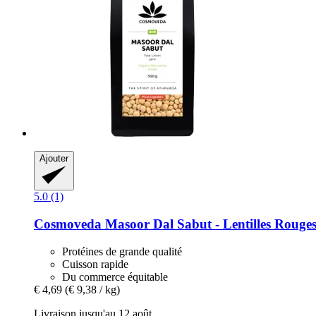
Ajouter
5.0 (1)
Cosmoveda
Masoor Dal Sabut -​ Lentilles Rouge
Protéines de grande qualité
Cuisson rapide
Du commerce équitable
€ 4,69
(€ 9,38 / kg)
Livraison jusqu'au 12 août