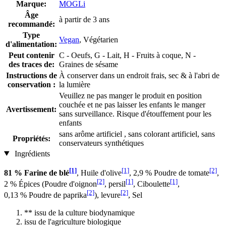
Marque:
MOGLi
Âge
à partir de 3 ans
recommandé:
Type
Vegan
, Végétarien
d'alimentation:
Peut contenir
C - Oeufs, G - Lait, H - Fruits à coque, N -
des traces de:
Graines de sésame
Instructions de
À conserver dans un endroit frais, sec & à l'abri de
conservation :
la lumière
Veuillez ne pas manger le produit en position
couchée et ne pas laisser les enfants le manger
Avertissement:
sans surveillance. Risque d'étouffement pour les
enfants
sans arôme artificiel , sans colorant artificiel, sans
Propriétés:
conservateurs synthétiques
Ingrédients
[1]
[1]
[2]
81 % Farine de blé
, Huile d'olive
, 2,9 % Poudre de tomate
,
[2]
[1]
[1]
2 % Épices (Poudre d'oignon
, persil
, Ciboulette
,
[2]
[2]
0,13 % Poudre de paprika
), levure
, Sel
** issu de la culture biodynamique
issu de l'agriculture biologique