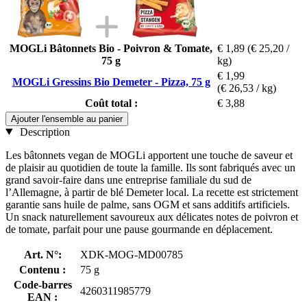
MOGLi Bâtonnets Bio - Poivron & Tomate,
€ 1,89
(€ 25,20 /
75 g
kg)
€ 1,99
MOGLi Gressins Bio Demeter - Pizza, 75 g
(€ 26,53 / kg)
Coût total :
€ 3,88
Ajouter l'ensemble au panier
Description
Les bâtonnets vegan de MOGLi apportent une touche de saveur et
de plaisir au quotidien de toute la famille. Ils sont fabriqués avec un
grand savoir-faire dans une entreprise familiale du sud de
l’Allemagne, à partir de blé Demeter local. La recette est strictement
garantie sans huile de palme, sans OGM et sans additifs artificiels.
Un snack naturellement savoureux aux délicates notes de poivron et
de tomate, parfait pour une pause gourmande en déplacement.
Art. N°:
XDK-MOG-MD00785
Contenu :
75 g
Code-barres
4260311985779
EAN :