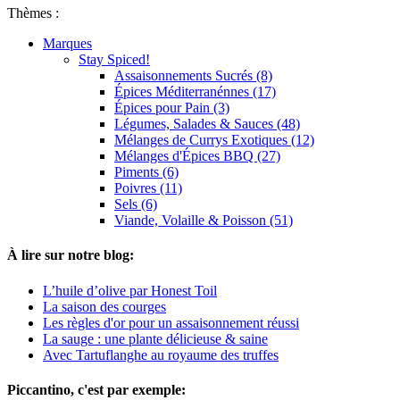
Thèmes :
Marques
Stay Spiced!
Assaisonnements Sucrés (8)
Épices Méditerranénnes (17)
Épices pour Pain (3)
Légumes, Salades & Sauces (48)
Mélanges de Currys Exotiques (12)
Mélanges d'Épices BBQ (27)
Piments (6)
Poivres (11)
Sels (6)
Viande, Volaille & Poisson (51)
À lire sur notre blog:
L’huile d’olive par Honest Toil
La saison des courges
Les règles d'or pour un assaisonnement réussi
La sauge : une plante délicieuse & saine
Avec Tartuflanghe au royaume des truffes
Piccantino, c'est par exemple: