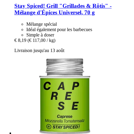
Stay Spiced!
Grill "Grillades & Rôtis" -​
Mélange d'Épices Universel, 70 g
Mélange spécial
Idéal également pour les barbecues
Simple à doser
€ 8,19
(€ 117,00 / kg)
Livraison jusqu'au 13 août