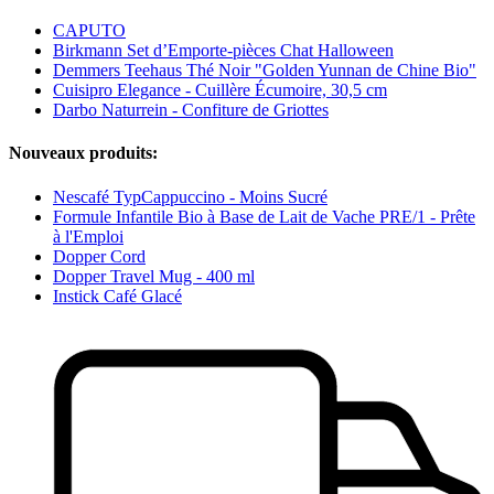
CAPUTO
Birkmann Set d’Emporte-pièces Chat Halloween
Demmers Teehaus Thé Noir "Golden Yunnan de Chine Bio"
Cuisipro Elegance - Cuillère Écumoire, 30,5 cm
Darbo Naturrein - Confiture de Griottes
Nouveaux produits:
Nescafé TypCappuccino - Moins Sucré
Formule Infantile Bio à Base de Lait de Vache PRE/1 - Prête
à l'Emploi
Dopper Cord
Dopper Travel Mug - 400 ml
Instick Café Glacé