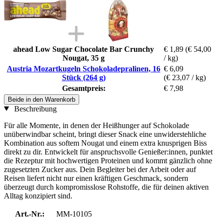
ahead Low Sugar Chocolate Bar Crunchy
€ 1,89
(€ 54,00
Nougat, 35 g
/ kg)
Austria Mozartkugeln Schokoladepralinen, 16
€ 6,09
Stück (264 g)
(€ 23,07 / kg)
Gesamtpreis:
€ 7,98
Beide in den Warenkorb
Beschreibung
Für alle Momente, in denen der Heißhunger auf Schokolade
unüberwindbar scheint, bringt dieser Snack eine unwiderstehliche
Kombination aus softem Nougat und einem extra knusprigen Biss
direkt zu dir. Entwickelt für anspruchsvolle Genießer:innen, punktet
die Rezeptur mit hochwertigen Proteinen und kommt gänzlich ohne
zugesetzten Zucker aus. Dein Begleiter bei der Arbeit oder auf
Reisen liefert nicht nur einen kräftigen Geschmack, sondern
überzeugt durch kompromisslose Rohstoffe, die für deinen aktiven
Alltag konzipiert sind.
Art.-Nr.:
MM-10105