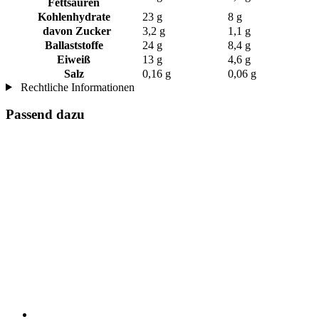
Fettsäuren
Kohlenhydrate
23 g
8 g
davon Zucker
3,2 g
1,1 g
Ballaststoffe
24 g
8,4 g
Eiweiß
13 g
4,6 g
Salz
0,16 g
0,06 g
Rechtliche Informationen
Passend dazu