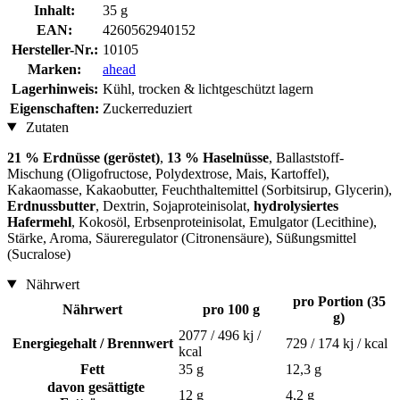
Inhalt:
35 g
EAN:
4260562940152
Hersteller-Nr.:
10105
Marken:
ahead
Lagerhinweis:
Kühl, trocken & lichtgeschützt lagern
Eigenschaften:
Zuckerreduziert
Zutaten
21 % Erdnüsse (geröstet)
,
13 % Haselnüsse
, Ballaststoff-
Mischung (Oligofructose, Polydextrose, Mais, Kartoffel),
Kakaomasse, Kakaobutter, Feuchthaltemittel (Sorbitsirup, Glycerin),
Erdnussbutter
, Dextrin, Sojaproteinisolat,
hydrolysiertes
Hafermehl
, Kokosöl, Erbsenproteinisolat, Emulgator (Lecithine),
Stärke, Aroma, Säureregulator (Citronensäure), Süßungsmittel
(Sucralose)
Nährwert
pro Portion (35
Nährwert
pro 100 g
g)
2077 / 496 kj /
Energiegehalt / Brennwert
729 / 174 kj / kcal
kcal
Fett
35 g
12,3 g
davon gesättigte
12 g
4,2 g