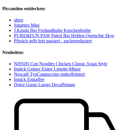
Piccantino entdecken:
alpro
Smarties Mini
J.Kinski Bio Freilandhuhn Knochenbrühe
PURE&FUN PAW Patrol Bio Helden Quetschie Skye
Pfirsich gelb fein passiert - zuckerreduziert
Neuheiten:
NISSIN Cup Noodles Chicken Classic Asian Style
Instick Grüner Eistee Limette-Minze
Nescafé TypCappuccino entkoffeiniert
Instick Eiskaffee
Dolce Gusto Lungo Decaffeinato