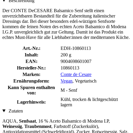
Beschreibung
Der CONTE DeCESARE Balsamico Senf stellt einen
unverzichtbaren Bestandteil für die Zubereitung italienischer
Dressings dar. Bei dieser besonders edel-würzigen Senfsorte
kommen die feinen Noten des echten Aceto Balsamico di Modena
I.G.P. unvergleichlich gut zur Geltung. Damit ist das Produkt ein
echtes Must-Have für alle Liebhaber:innen der mediterranen Küche.
Art.-Nr.:
EDH-10860113
Inhalt:
200 g
EAN:
9004698601007
Hersteller-Nr.:
10860113
Marken:
Conte de Cesare
Ernährungsform:
Vegan
, Vegetarisch
Kann Spuren enthalten
M - Senf
von:
Kühl, trocken & lichtgeschützt
Lagerhinweis:
lagern
Zutaten
AQUA,
Senfsaat
, 16 % Aceto Balsamico di Modena I.P,
Weinessig
,
Traubenmost
, Farbstoff (Zuckerkulör),
Antioxidationsmittel (Schwefeldioxid), Zucker, Rotweinessig, Salz,