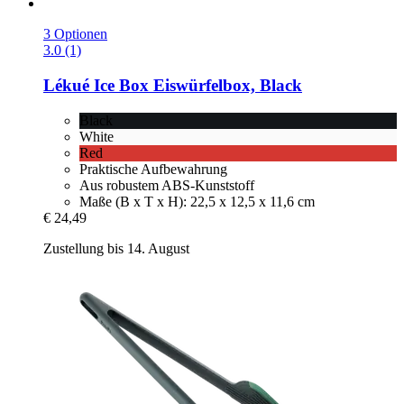
3 Optionen
3.0 (1)
Lékué
Ice Box Eiswürfelbox, Black
Black
White
Red
Praktische Aufbewahrung
Aus robustem ABS-Kunststoff
Maße (B x T x H): 22,5 x 12,5 x 11,6 cm
€ 24,49
Zustellung bis 14. August