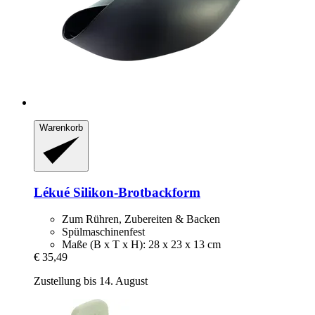
Warenkorb
Lékué
Silikon-​Brotbackform
Zum Rühren, Zubereiten & Backen
Spülmaschinenfest
Maße (B x T x H): 28 x 23 x 13 cm
€ 35,49
Zustellung bis 14. August