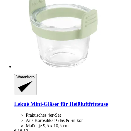
Warenkorb
Lékué
Mini-​Gläser für Heißluftfritteuse
Praktisches 4er-Set
Aus Borosilikat-Glas & Silikon
Maße: je 9,5 x 10,5 cm
€ 16,19