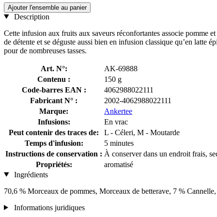
Ajouter l'ensemble au panier
Description
Cette infusion aux fruits aux saveurs réconfortantes associe pomme 
de détente et se déguste aussi bien en infusion classique qu’en latte 
pour de nombreuses tasses.
Art. N°:
AK-69888
Contenu :
150 g
Code-barres EAN :
4062988022111
Fabricant N° :
2002-4062988022111
Marque:
Ankertee
Infusions:
En vrac
Peut contenir des traces de:
L - Céleri, M - Moutarde
Temps d'infusion:
5 minutes
Instructions de conservation :
À conserver dans un endroit frais, sec
Propriétés:
aromatisé
Ingrédients
70,6 % Morceaux de pommes, Morceaux de betterave, 7 % Cannelle
Informations juridiques