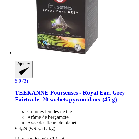
Ajouter
5.0 (3)
TEEKANNE
Foursenses -​ Royal Earl Grey
Fairtrade, 20 sachets pyramidaux (45 g)
Grandes feuilles de thé
Arôme de bergamote
Avec des fleurs de bleuet
€ 4,29
(€ 95,33 / kg)
Livraison jusqu'au 13 août