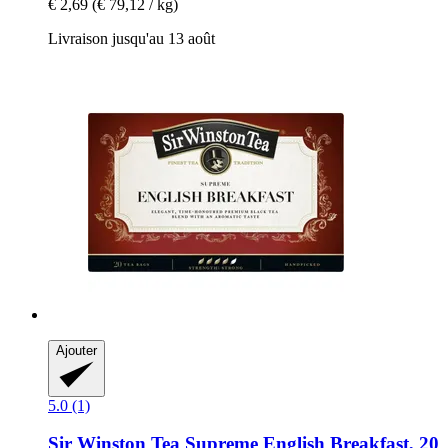
€ 2,69
(€ 79,12 / kg)
Livraison jusqu'au 13 août
Ajouter
5.0 (1)
Sir Winston Tea
Supreme English Breakfast, 20