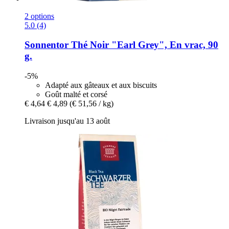
2 options
5.0 (4)
Sonnentor
Thé Noir "Earl Grey", En vrac, 90
g.
-5%
Adapté aux gâteaux et aux biscuits
Goût malté et corsé
€ 4,64
€ 4,89
(€ 51,56 / kg)
Livraison jusqu'au 13 août