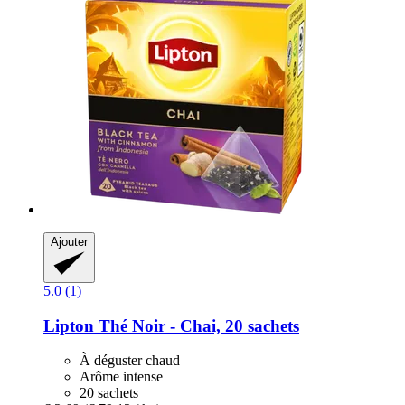
Ajouter
5.0 (1)
Lipton
Thé Noir -​ Chai, 20 sachets
À déguster chaud
Arôme intense
20 sachets