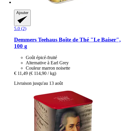
Ajouter
5.0 (2)
Demmers Teehaus
Boîte de Thé "Le Baiser",
100 g
Goût épicé-fruité
Alternative à Earl Grey
Couleur marron noisette
€ 11,49
(€ 114,90 / kg)
Livraison jusqu'au 13 août